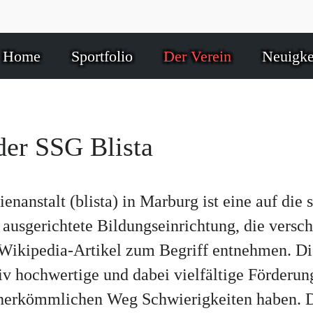
Home
Sportfolio
Der Verein
Neuigke
der SSG Blista
nanstalt (blista) in Marburg ist eine auf die
ausgerichtete Bildungseinrichtung, die versc
ikipedia-Artikel zum Begriff entnehmen. Die B
ativ hochwertige und dabei vielfältige Förderu
erkömmlichen Weg Schwierigkeiten haben. Da