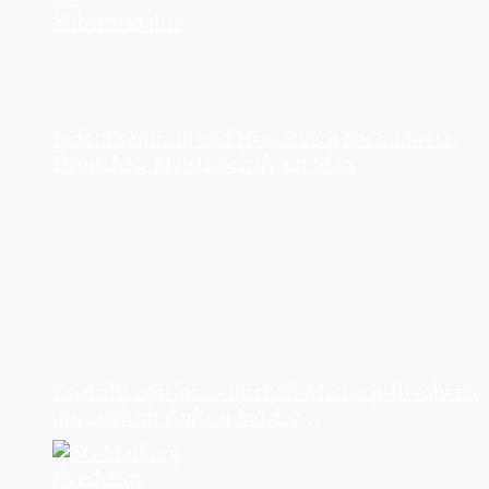
Judo: Rottmann und Heuserberg bei Südwest-
Deutschen-Meisterschaft am Start
Goaball: Spielgemeinschaft Marburg-Ilvesheim
mit starkem Auftritt bei der
Jugendmeisterschaft