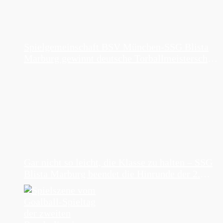
Spielgemeinschaft BSV München-SSG Blista
Marburg gewinnt deutsche Torballmeisterschaft
der Damen 2026
Gar nicht so leicht, die Klasse zu halten – SSG
Blista Marburg beendet die Hinrunde der 2.
Torball-Bundesliga auf Platz 3