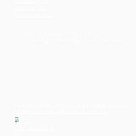
Champions League – SSG trifft auf
Titelverteidiger: Marburger Goalballer treffen
bei Champions League Gruppenphase in
Rostock auf NGA Lions
Goalball: Marburger Goalballerinnen holen bei
Frauenmeisterschaft 2024 in Rostock
Silbermedaille