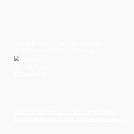
Goalball: Bundesliga – SSG erwartet
wegweisende Duelle in Marburg
Judo: Im Doppelpack – Marburger Judoka
qualifizieren sich für die Südwestdeutschen
Einzelmeisterschaften