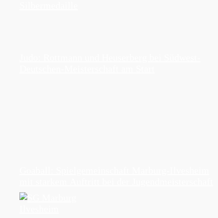
Judo: Rottmann und Heuserberg bei Südwest-
Deutschen-Meisterschaft am Start
Goaball: Spielgemeinschaft Marburg-Ilvesheim
mit starkem Auftritt bei der Jugendmeisterschaft