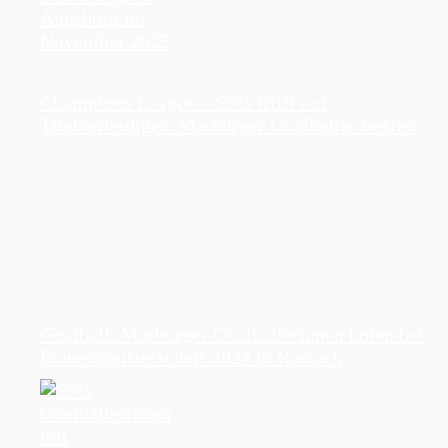
Champions League – SSG trifft auf
Titelverteidiger: Marburger Goalballer treffen bei
Champions League Gruppenphase in Rostock auf
NGA Lions
Goalball: Marburger Goalballerinnen holen bei
Frauenmeisterschaft 2024 in Rostock
Silbermedaille