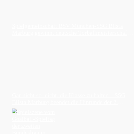
Spielgemeinschaft BSV München-SSG Blista
Marburg gewinnt deutsche Torballmeisterschaft
der Damen 2026
Gar nicht so leicht, die Klasse zu halten – SSG
Blista Marburg beendet die Hinrunde der 2.
Torball-Bundesliga auf Platz 3