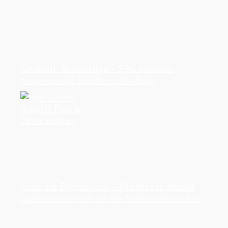
Goalball: Bundesliga – SSG erwartet
wegweisende Duelle in Marburg
Judo: Im Doppelpack – Marburger Judoka
qualifizieren sich für die Südwestdeutschen
Einzelmeisterschaften