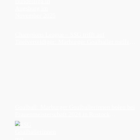
Champions League – SSG trifft auf
Titelverteidiger: Marburger Goalballer treffen
bei Champions League Gruppenphase in
Rostock auf NGA Lions
Goalball: Marburger Goalballerinnen holen bei
Frauenmeisterschaft 2024 in Rostock
Silbermedaille