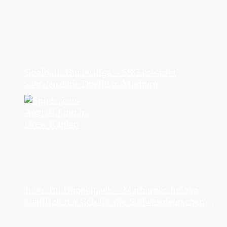
Goalball: Bundesliga – SSG erwartet
wegweisende Duelle in Marburg
Judo: Im Doppelpack – Marburger Judoka
qualifizieren sich für die Südwestdeutschen
Einzelmeisterschaften