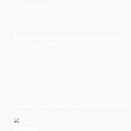
Judo: Rottmann und Heuserberg bei Südwest-
Deutschen-Meisterschaft am Start
Goaball: Spielgemeinschaft Marburg-Ilvesheim
mit starkem Auftritt bei der
Jugendmeisterschaft