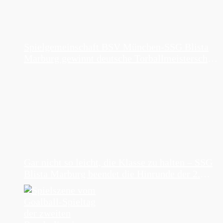
Spielgemeinschaft BSV München-SSG Blista
Marburg gewinnt deutsche Torballmeisterschaft
der Damen 2026
Gar nicht so leicht, die Klasse zu halten – SSG
Blista Marburg beendet die Hinrunde der 2.
Torball-Bundesliga auf Platz 3