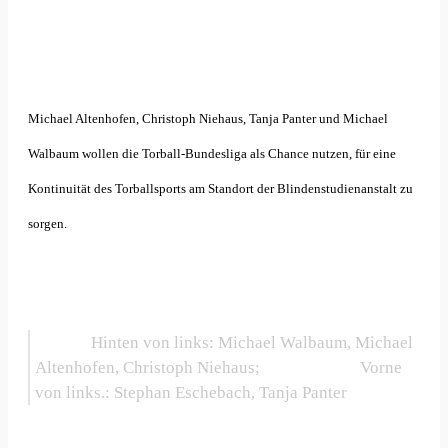
Michael Altenhofen, Christoph Niehaus, Tanja Panter und Michael
Walbaum wollen die Torball-Bundesliga als Chance nutzen, für eine
Kontinuität des Torballsports am Standort der Blindenstudienanstalt zu
sorgen.
Hinten von links: Michael Walbaum, Michael
Altenhofen, Christoph Niehaus; Vorne
von links.: Stephan Eschebach, Tanja Panter